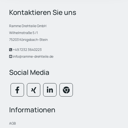
Kontaktieren Sie uns
Ramme Drehteile GmbH
Wilhelmstraße 5 /1
75203 Königsbach-Stein
+49 7232 3640223

info@ramme-drehteile.de

Social Media
Informationen
AGB