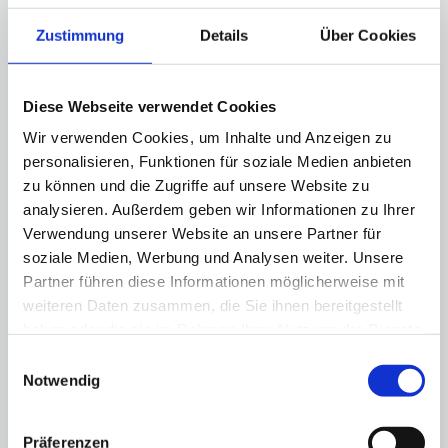
Rechtlicher Hinweis:
Die EU hat ein
Zustimmung
Details
Über Cookies
OnlineVerfahren zur Beilegung von
Streitigkeiten zwischen Unternehmern und
Verbrauchern geschaffen. Informationen
Diese Webseite verwendet Cookies
dazu finden Sie unter
Wir verwenden Cookies, um Inhalte und Anzeigen zu
https://ec.europa.eu/consumers/odr/
personalisieren, Funktionen für soziale Medien anbieten
zu können und die Zugriffe auf unsere Website zu
analysieren. Außerdem geben wir Informationen zu Ihrer
Ramme Drehteile GmbH beteiligt sich nicht an
Verwendung unserer Website an unsere Partner für
einem Streitbeilegungsverfahren vor einer
soziale Medien, Werbung und Analysen weiter. Unsere
Verbraucherschlichtungsstelle.
Partner führen diese Informationen möglicherweise mit
weiteren Daten zusammen, die Sie ihnen bereitgestellt
haben oder die sie im Rahmen Ihrer Nutzung der Dienste
Bildnachweis
gesammelt haben.
Einwilligungsauswahl
276048322 | gonin | stock.adobe.com
Notwendig
105223123 | gonin | stock.adobe.com
Präferenzen