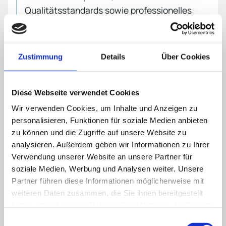
Qualitätsstandards sowie professionelles
Projektmanagement sind die Grundlagen
unseres Erfolges.
Gerne möchten wir Sie kennenlernen und
Zustimmung
Details
Über Cookies
freuen uns auf den Austausch mit Ihnen.
Diese Webseite verwendet Cookies
KONTAKT AUFNEHMEN
Wir verwenden Cookies, um Inhalte und Anzeigen zu
personalisieren, Funktionen für soziale Medien anbieten
zu können und die Zugriffe auf unsere Website zu
analysieren. Außerdem geben wir Informationen zu Ihrer
Verwendung unserer Website an unsere Partner für
soziale Medien, Werbung und Analysen weiter. Unsere
Partner führen diese Informationen möglicherweise mit
weiteren Daten zusammen, die Sie ihnen bereitgestellt
haben oder die sie im Rahmen Ihrer Nutzung der Dienste
gesammelt haben.
Einwilligungsauswahl